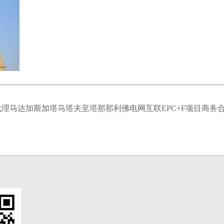
代理马达加斯加塔马塔夫至塔那那利佛电网互联EPC+F项目商务合