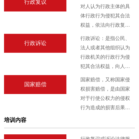
行政复议
见，或者应政府要求，
对人认为行政主体的具
务内容，提高服务质
对决策进行法律论证；
体行政行为侵犯其合法
量。
(二)对政府起草或者拟发
权益，依法向行政复议
布的规范性文件，从法
机关提出复查该具体行
行政诉讼：是指公民、
律方面提出修改和补充
行政诉讼
政行为的申请，行政复
法人或者其他组织认为
建议； (三)参与处理涉及
议机关依照法定程序对
行政机关的行政行为侵
政府的尚未形成诉讼的
被申请的具体行政行为
犯其合法权益，向人民
民事纠纷、经济纠纷、
进行合法性、适当性审
法院提起诉讼，人民法
行政纠纷和其他重大纠
国家赔偿，又称国家侵
查，并作出行政复议决
国家赔偿
院依法予以受理、审理
纷； (四)代理政府参加诉
权损害赔偿，是由国家
定的一种法律制度。行
并作出裁判的活动。简
讼，维护政府依法行使
对于行使公权力的侵权
政复议作为行政管理相
言之，行政诉讼是人民
行政职权和维护政府机
行为造成的损害后果承
对人行使救济权的一项
法院适用司法程序解决
关的合法权益； (五)协助
担赔偿责任的活动。
重要法律制度，目的是
培训内容
行政争议的活动。
政府审查重大的经济合
纠正行政主体作出的违
同、经济项目以及重要
法或者不当的具体行政
行政复议或诉讼法律服