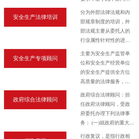
全国首家提出安全生
分为外部法律法规和内
安全生产法律培训
产“尽职免责”的服务单
部规章制度的培训，外
位，让生产者放心生
部法规主要从委托人的
产，让监管者敢于履
行业属性针对性的进行
职，让尽职者免予责任
分析梳理相关的政策内
主要为安全生产监管单
承担，真正实现生产和
安全生产专项顾问
容、法律、法规、司法
位和安全生产经营单位
监管的良性互动，实现
解释、行业标准、相关
的安全生产提供全方位
可预期的结果。
案例等内容进行培训。
高质量的法律服务，包
内部规章制度培训主要
含日常咨询、风险监
政府综合法律顾问：担
为安全职责、安全管理
政府综合法律顾问
控、政策推送，法律法
任政府法律顾问，受政
制度、安全操作规程、
规培训、建立完善内部
府委托办理下列法律事
管理文件及记录等。
安全生产制度、开展学
务： (一)就政府的重大决
术研讨等，为客户采取
策提供法律方面的意
行政复议，是指行政相
量化服务模式，明确服