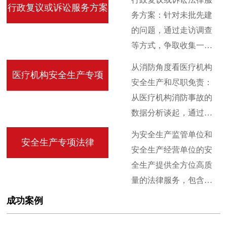
的法律文书； (六)协助政
行政复议或诉讼服务方案
行为，以保护行政管理
务方案：针对未批先建
府进行法制宣传及普法
相对人的合法权益。
的问题，通过走访调查
教育； (七)向政府提供国
等方式，争取收集一些
家有关法律信息，就政
造成未批先建原因的事
府行政管理中的法律问
从消防角度看医疗机构
医疗机构安全生产专项
实材料，同时搜索部分
题提出建议； (八)参与处
安全生产和尽职免责：
当时相关的政策文件，
理突发事件，协助接待
从医疗机构消防事故的
向复议机关、法院或有
上访及法律、政策咨
数据分析谈起，通过对
关主管单位说明情况，
询； (九)办理政府委托办
医疗机构消防的事故案
为安全生产监管单位和
取得相关部门的同情和
理的其他法律事务
安全生产专项法律
例进行分享，结合医疗
安全生产经营单位的安
谅解，寻求一个妥善的
机构消防的难题，对如
全生产提供全方位高质
解决方案。
何做好医疗机构消防安
量的法律服务，包含日
全工作进行逐步展开。
常咨询、风险监控、政
成功案例
针对对消防安全事故的
策推送，法律法规培
案例进行再分析，介绍
训、建立完善内部安全